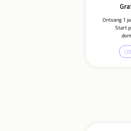
Gra
Ontvang 1 ja
Start p
dome
LE