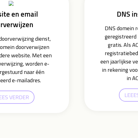
ite en email
DNS in
rverwijzen
DNS domein re
geregistreerd 
oorverwijzing dienst,
gratis. Als A
domein doorverwijzen
registratiebed
dere website. Met een
een jaarlijkse v
erwijzing, worden e-
in rekening voo
rgestuurd naar één
in A
teerd e-mailadres.
LEEE
EES VERDER