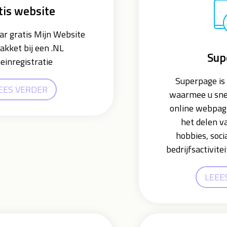
tis website
ar gratis Mijn Website
akket bij een .NL
Sup
inregistratie
Superpage is 
EES VERDER
waarmee u sne
online webpag
het delen v
hobbies, soc
bedrijfsactivite
LEEE