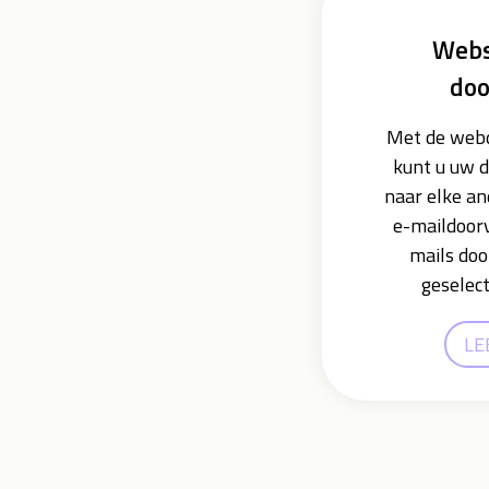
Webs
doo
Met de webd
kunt u uw 
naar elke an
e-maildoorv
mails doo
geselec
LE