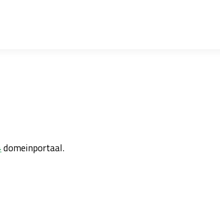
4
domeinportaal.